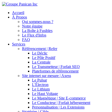
Accueil
À Propos
Qui sommes-nous ?
Notre équipe
La Boîte à Fusibles
Le Flux d'Infos
FAQ
Services
Référencement | Refer
Le Déclic
Le Pôle Positif
La Centrale
Le Transmetteur | Forfait SEO
Plateformes de référencement
Site internet sur mesure | Axess
Le Pulsar
L'Électron
Le Lithium
Le Haut Voltage
Le Magnétique | Site E-commerce
Le Conducteur | Forfait hébergement
Personnalisation | Les Extensions
Stratégies | Cible