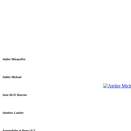
Atelier MécanoPro
Atelier Michael
Auto Hi-Fi Bouvier
Autobus Landry
Automobiles et Pneus D.T.