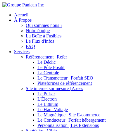
Accueil
À Propos
Qui sommes-nous ?
Notre équipe
La Boîte à Fusibles
Le Flux d'Infos
FAQ
Services
Référencement | Refer
Le Déclic
Le Pôle Positif
La Centrale
Le Transmetteur | Forfait SEO
Plateformes de référencement
Site internet sur mesure | Axess
Le Pulsar
L'Électron
Le Lithium
Le Haut Voltage
Le Magnétique | Site E-commerce
Le Conducteur | Forfait hébergement
Personnalisation | Les Extensions
Stratégies | Cible