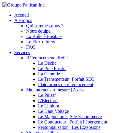
Accueil
À Propos
Qui sommes-nous ?
Notre équipe
La Boîte à Fusibles
Le Flux d'Infos
FAQ
Services
Référencement | Refer
Le Déclic
Le Pôle Positif
La Centrale
Le Transmetteur | Forfait SEO
Plateformes de référencement
Site internet sur mesure | Axess
Le Pulsar
L'Électron
Le Lithium
Le Haut Voltage
Le Magnétique | Site E-commerce
Le Conducteur | Forfait hébergement
Personnalisation | Les Extensions
Stratégies | Cible