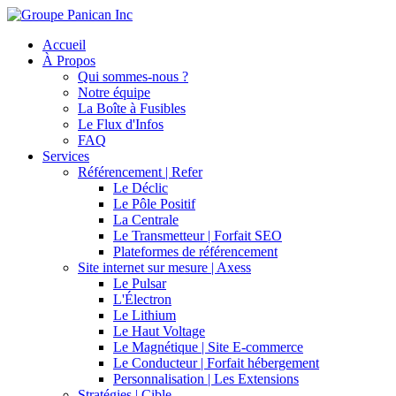
Accueil
À Propos
Qui sommes-nous ?
Notre équipe
La Boîte à Fusibles
Le Flux d'Infos
FAQ
Services
Référencement | Refer
Le Déclic
Le Pôle Positif
La Centrale
Le Transmetteur | Forfait SEO
Plateformes de référencement
Site internet sur mesure | Axess
Le Pulsar
L'Électron
Le Lithium
Le Haut Voltage
Le Magnétique | Site E-commerce
Le Conducteur | Forfait hébergement
Personnalisation | Les Extensions
Stratégies | Cible