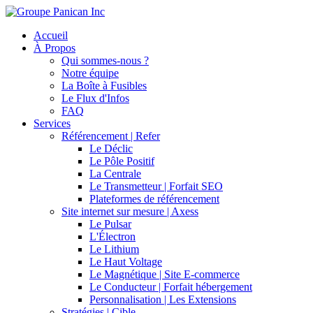
Accueil
À Propos
Qui sommes-nous ?
Notre équipe
La Boîte à Fusibles
Le Flux d'Infos
FAQ
Services
Référencement | Refer
Le Déclic
Le Pôle Positif
La Centrale
Le Transmetteur | Forfait SEO
Plateformes de référencement
Site internet sur mesure | Axess
Le Pulsar
L'Électron
Le Lithium
Le Haut Voltage
Le Magnétique | Site E-commerce
Le Conducteur | Forfait hébergement
Personnalisation | Les Extensions
Stratégies | Cible