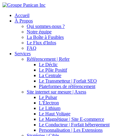
Accueil
À Propos
Qui sommes-nous ?
Notre équipe
La Boîte à Fusibles
Le Flux d'Infos
FAQ
Services
Référencement | Refer
Le Déclic
Le Pôle Positif
La Centrale
Le Transmetteur | Forfait SEO
Plateformes de référencement
Site internet sur mesure | Axess
Le Pulsar
L'Électron
Le Lithium
Le Haut Voltage
Le Magnétique | Site E-commerce
Le Conducteur | Forfait hébergement
Personnalisation | Les Extensions
Stratégies | Cible