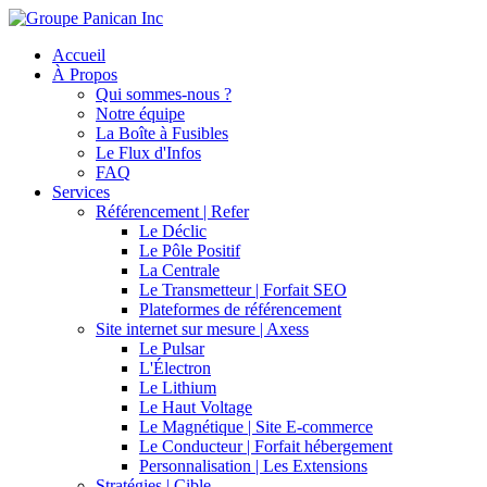
Accueil
À Propos
Qui sommes-nous ?
Notre équipe
La Boîte à Fusibles
Le Flux d'Infos
FAQ
Services
Référencement | Refer
Le Déclic
Le Pôle Positif
La Centrale
Le Transmetteur | Forfait SEO
Plateformes de référencement
Site internet sur mesure | Axess
Le Pulsar
L'Électron
Le Lithium
Le Haut Voltage
Le Magnétique | Site E-commerce
Le Conducteur | Forfait hébergement
Personnalisation | Les Extensions
Stratégies | Cible