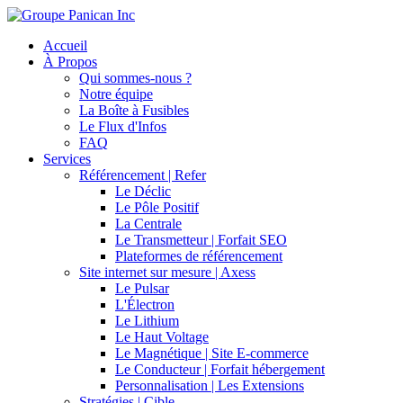
Accueil
À Propos
Qui sommes-nous ?
Notre équipe
La Boîte à Fusibles
Le Flux d'Infos
FAQ
Services
Référencement | Refer
Le Déclic
Le Pôle Positif
La Centrale
Le Transmetteur | Forfait SEO
Plateformes de référencement
Site internet sur mesure | Axess
Le Pulsar
L'Électron
Le Lithium
Le Haut Voltage
Le Magnétique | Site E-commerce
Le Conducteur | Forfait hébergement
Personnalisation | Les Extensions
Stratégies | Cible