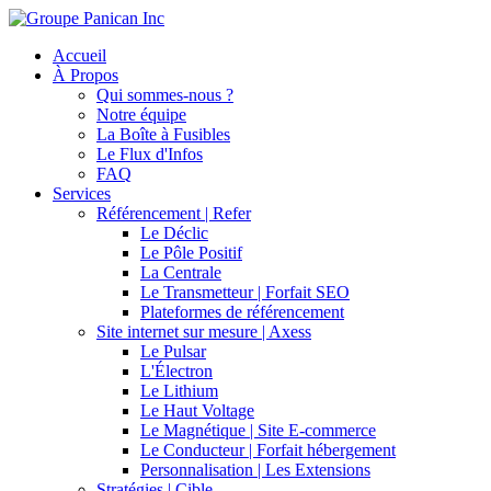
Accueil
À Propos
Qui sommes-nous ?
Notre équipe
La Boîte à Fusibles
Le Flux d'Infos
FAQ
Services
Référencement | Refer
Le Déclic
Le Pôle Positif
La Centrale
Le Transmetteur | Forfait SEO
Plateformes de référencement
Site internet sur mesure | Axess
Le Pulsar
L'Électron
Le Lithium
Le Haut Voltage
Le Magnétique | Site E-commerce
Le Conducteur | Forfait hébergement
Personnalisation | Les Extensions
Stratégies | Cible