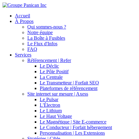
Accueil
À Propos
Qui sommes-nous ?
Notre équipe
La Boîte à Fusibles
Le Flux d'Infos
FAQ
Services
Référencement | Refer
Le Déclic
Le Pôle Positif
La Centrale
Le Transmetteur | Forfait SEO
Plateformes de référencement
Site internet sur mesure | Axess
Le Pulsar
L'Électron
Le Lithium
Le Haut Voltage
Le Magnétique | Site E-commerce
Le Conducteur | Forfait hébergement
Personnalisation | Les Extensions
Stratégies | Cible