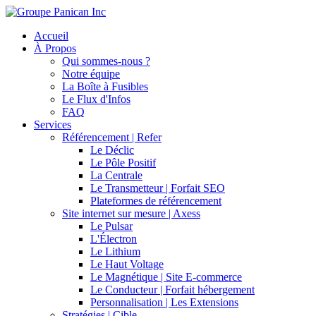
Accueil
À Propos
Qui sommes-nous ?
Notre équipe
La Boîte à Fusibles
Le Flux d'Infos
FAQ
Services
Référencement | Refer
Le Déclic
Le Pôle Positif
La Centrale
Le Transmetteur | Forfait SEO
Plateformes de référencement
Site internet sur mesure | Axess
Le Pulsar
L'Électron
Le Lithium
Le Haut Voltage
Le Magnétique | Site E-commerce
Le Conducteur | Forfait hébergement
Personnalisation | Les Extensions
Stratégies | Cible