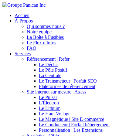
Accueil
À Propos
Qui sommes-nous ?
Notre équipe
La Boîte à Fusibles
Le Flux d'Infos
FAQ
Services
Référencement | Refer
Le Déclic
Le Pôle Positif
La Centrale
Le Transmetteur | Forfait SEO
Plateformes de référencement
Site internet sur mesure | Axess
Le Pulsar
L'Électron
Le Lithium
Le Haut Voltage
Le Magnétique | Site E-commerce
Le Conducteur | Forfait hébergement
Personnalisation | Les Extensions
Stratégies | Cible