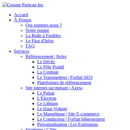
Accueil
À Propos
Qui sommes-nous ?
Notre équipe
La Boîte à Fusibles
Le Flux d'Infos
FAQ
Services
Référencement | Refer
Le Déclic
Le Pôle Positif
La Centrale
Le Transmetteur | Forfait SEO
Plateformes de référencement
Site internet sur mesure | Axess
Le Pulsar
L'Électron
Le Lithium
Le Haut Voltage
Le Magnétique | Site E-commerce
Le Conducteur | Forfait hébergement
Personnalisation | Les Extensions
Stratégies | Cible