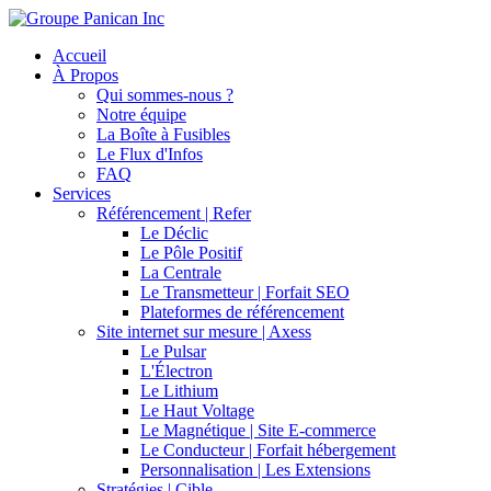
Accueil
À Propos
Qui sommes-nous ?
Notre équipe
La Boîte à Fusibles
Le Flux d'Infos
FAQ
Services
Référencement | Refer
Le Déclic
Le Pôle Positif
La Centrale
Le Transmetteur | Forfait SEO
Plateformes de référencement
Site internet sur mesure | Axess
Le Pulsar
L'Électron
Le Lithium
Le Haut Voltage
Le Magnétique | Site E-commerce
Le Conducteur | Forfait hébergement
Personnalisation | Les Extensions
Stratégies | Cible