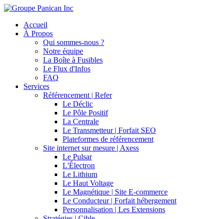
Accueil
À Propos
Qui sommes-nous ?
Notre équipe
La Boîte à Fusibles
Le Flux d'Infos
FAQ
Services
Référencement | Refer
Le Déclic
Le Pôle Positif
La Centrale
Le Transmetteur | Forfait SEO
Plateformes de référencement
Site internet sur mesure | Axess
Le Pulsar
L'Électron
Le Lithium
Le Haut Voltage
Le Magnétique | Site E-commerce
Le Conducteur | Forfait hébergement
Personnalisation | Les Extensions
Stratégies | Cible