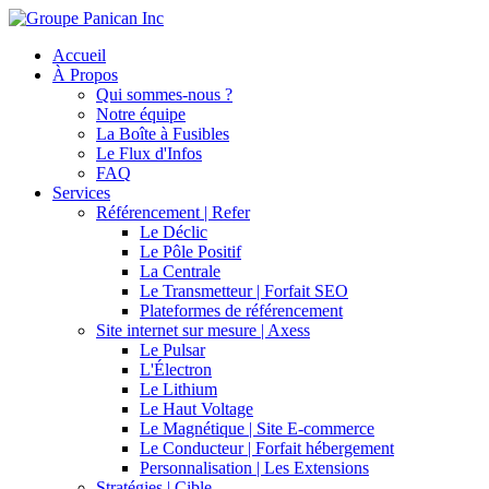
Accueil
À Propos
Qui sommes-nous ?
Notre équipe
La Boîte à Fusibles
Le Flux d'Infos
FAQ
Services
Référencement | Refer
Le Déclic
Le Pôle Positif
La Centrale
Le Transmetteur | Forfait SEO
Plateformes de référencement
Site internet sur mesure | Axess
Le Pulsar
L'Électron
Le Lithium
Le Haut Voltage
Le Magnétique | Site E-commerce
Le Conducteur | Forfait hébergement
Personnalisation | Les Extensions
Stratégies | Cible