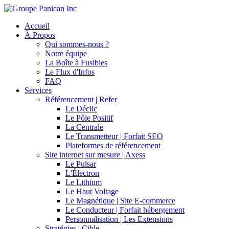
Accueil
À Propos
Qui sommes-nous ?
Notre équipe
La Boîte à Fusibles
Le Flux d'Infos
FAQ
Services
Référencement | Refer
Le Déclic
Le Pôle Positif
La Centrale
Le Transmetteur | Forfait SEO
Plateformes de référencement
Site internet sur mesure | Axess
Le Pulsar
L'Électron
Le Lithium
Le Haut Voltage
Le Magnétique | Site E-commerce
Le Conducteur | Forfait hébergement
Personnalisation | Les Extensions
Stratégies | Cible