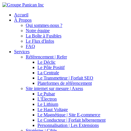
Accueil
À Propos
Qui sommes-nous ?
Notre équipe
La Boîte à Fusibles
Le Flux d'Infos
FAQ
Services
Référencement | Refer
Le Déclic
Le Pôle Positif
La Centrale
Le Transmetteur | Forfait SEO
Plateformes de référencement
Site internet sur mesure | Axess
Le Pulsar
L'Électron
Le Lithium
Le Haut Voltage
Le Magnétique | Site E-commerce
Le Conducteur | Forfait hébergement
Personnalisation | Les Extensions
Stratégies | Cible