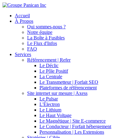
Accueil
À Propos
Qui sommes-nous ?
Notre équipe
La Boîte à Fusibles
Le Flux d'Infos
FAQ
Services
Référencement | Refer
Le Déclic
Le Pôle Positif
La Centrale
Le Transmetteur | Forfait SEO
Plateformes de référencement
Site internet sur mesure | Axess
Le Pulsar
L'Électron
Le Lithium
Le Haut Voltage
Le Magnétique | Site E-commerce
Le Conducteur | Forfait hébergement
Personnalisation | Les Extensions
Stratégies | Cible