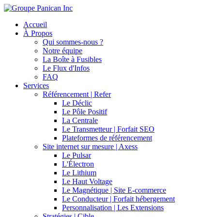
Accueil
À Propos
Qui sommes-nous ?
Notre équipe
La Boîte à Fusibles
Le Flux d'Infos
FAQ
Services
Référencement | Refer
Le Déclic
Le Pôle Positif
La Centrale
Le Transmetteur | Forfait SEO
Plateformes de référencement
Site internet sur mesure | Axess
Le Pulsar
L'Électron
Le Lithium
Le Haut Voltage
Le Magnétique | Site E-commerce
Le Conducteur | Forfait hébergement
Personnalisation | Les Extensions
Stratégies | Cible