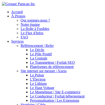
Accueil
À Propos
Qui sommes-nous ?
Notre équipe
La Boîte à Fusibles
Le Flux d'Infos
FAQ
Services
Référencement | Refer
Le Déclic
Le Pôle Positif
La Centrale
Le Transmetteur | Forfait SEO
Plateformes de référencement
Site internet sur mesure | Axess
Le Pulsar
L'Électron
Le Lithium
Le Haut Voltage
Le Magnétique | Site E-commerce
Le Conducteur | Forfait hébergement
Personnalisation | Les Extensions
Stratégies | Cible