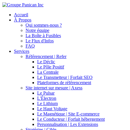
Accueil
À Propos
Qui sommes-nous ?
Notre équipe
La Boîte à Fusibles
Le Flux d'Infos
FAQ
Services
Référencement | Refer
Le Déclic
Le Pôle Positif
La Centrale
Le Transmetteur | Forfait SEO
Plateformes de référencement
Site internet sur mesure | Axess
Le Pulsar
L'Électron
Le Lithium
Le Haut Voltage
Le Magnétique | Site E-commerce
Le Conducteur | Forfait hébergement
Personnalisation | Les Extensions
Stratégies | Cible